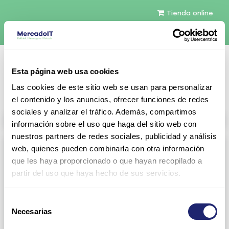
Tienda online
Español
Esta página web usa cookies
Contáctenos
Las cookies de este sitio web se usan para personalizar
el contenido y los anuncios, ofrecer funciones de redes
sociales y analizar el tráfico. Además, compartimos
All products
información sobre el uso que haga del sitio web con
nuestros partners de redes sociales, publicidad y análisis
Refurbished servers
web, quienes pueden combinarla con otra información
que les haya proporcionado o que hayan recopilado a
Servers Configurables
DELL 1U Rack
partir del uso que haya hecho de sus servicios.
Gen13
Gen14
Selección
Gen15
DELL 2U Rack
Necesarias
de
consentimiento
Gen13
Gen14