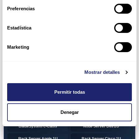
Preferencias
HP 1U Rack
Gen8
Gen9
Gen10
Estadística
Gen10+
HP 2U Rack
Marketing
Gen8
Gen9
Gen10
Gen10+
Mostrar detalles
Torre DELL
Gen13
Pre-Configured Servers
CTO Servers
Permitir todas
Blade Server Cisco
Blade Server Dell
BladeSystem Interconnect
Denegar
Blade Server HP
Components HP
BladeSystem c-Class
Node Server Dell 2U
Rack Server Apple 1U
Rack Server Cisco 1U