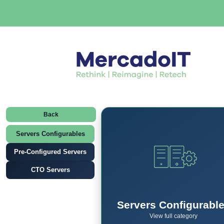
Back
Servers Configurables
Pre-Configured Servers
CTO Servers
Servers Configurabl
View full category