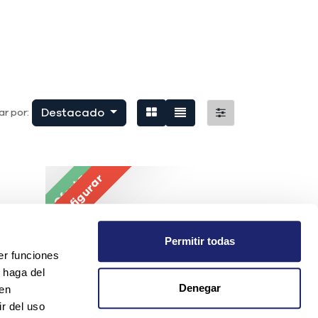
Destacado
r por:
Oferta
Configurar
Permitir todas
er funciones
 haga del
Denegar
den
r del uso