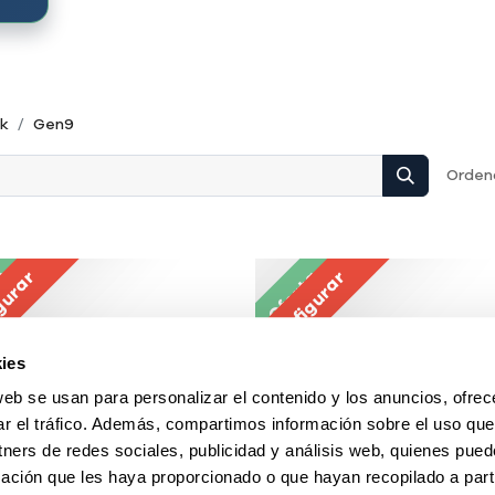
ck
Gen9
Ordena
ta
gurar
Oferta
Configurar
ies
web se usan para personalizar el contenido y los anuncios, ofrec
ar el tráfico. Además, compartimos información sobre el uso que
tners de redes sociales, publicidad y análisis web, quienes pue
ación que les haya proporcionado o que hayan recopilado a parti