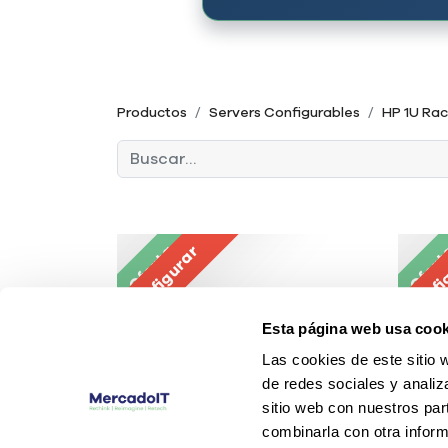
Productos
Servers Configurables
HP 1U Ra
Oferta
Configurar
Ofer
Confi
Esta página web usa cook
Las cookies de este sitio 
de redes sociales y analiz
sitio web con nuestros par
combinarla con otra inform