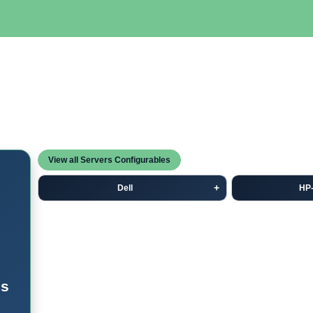
SERVIDORES
NETWORKING
ALMACENAMIENTO
MAN
View all Servers Configurables
Dell
HP
es