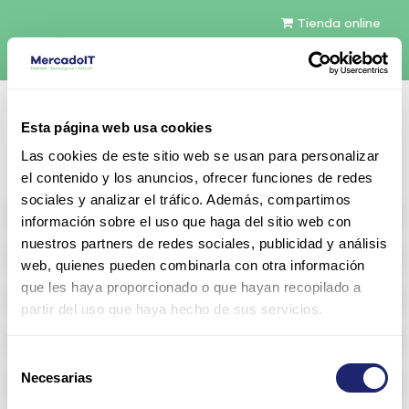
Tienda online
Español
Esta página web usa cookies
Contáctenos
Las cookies de este sitio web se usan para personalizar
el contenido y los anuncios, ofrecer funciones de redes
sociales y analizar el tráfico. Además, compartimos
All products
información sobre el uso que haga del sitio web con
nuestros partners de redes sociales, publicidad y análisis
Refurbished servers
web, quienes pueden combinarla con otra información
que les haya proporcionado o que hayan recopilado a
Storage Configurable
partir del uso que haya hecho de sus servicios.
Networking
Selección
Necesarias
Memoria RAM
de
consentimiento