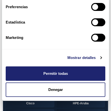
Arpers Transceivers
Preferencias
View all
100 MB SFP
Estadística
Cisco
Huawei
Otras marcas
1 GB GBIC
Marketing
Cisco
1GB SFP
Alcatel-Lucent
Arista
Mostrar detalles
Cisco
Dell
Permitir todas
HPE-Aruba
Huawei
Juniper
Otras marcas
Denegar
1GB SFP BiDi
Alcatel-Lucent
Cisco
HPE-Aruba