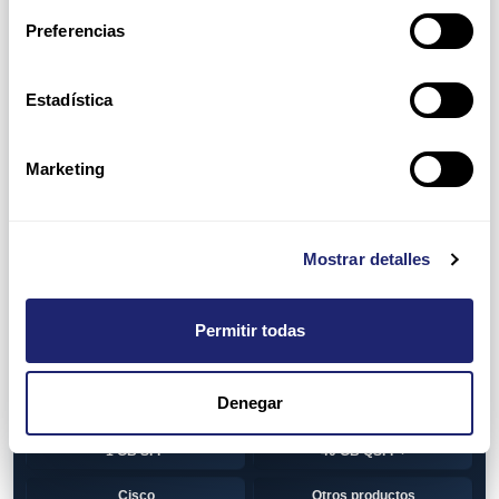
Switch
7010T Series
Preferencias
7048T Series
7050Q series
7050QX Series
7050S Series
Estadística
7050SX Series
7050T Series
Marketing
7050TX Series
7050TX2 Series
7060SX2 Series
7150S Series
Mostrar detalles
7280SE Series
7280SR Series
7280SRA Series
7280TR Series
Permitir todas
7500 Series
7500E Series Line Card
Denegar
7500R Series Line Card
Transceiver
1 GB SFP
40 GB QSFP+
Cisco
Otros productos