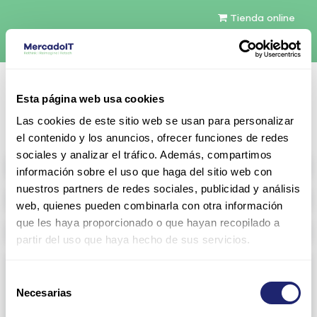
Tienda online
Español
Esta página web usa cookies
Contáctenos
Las cookies de este sitio web se usan para personalizar
el contenido y los anuncios, ofrecer funciones de redes
sociales y analizar el tráfico. Además, compartimos
All products
información sobre el uso que haga del sitio web con
nuestros partners de redes sociales, publicidad y análisis
Refurbished servers
web, quienes pueden combinarla con otra información
que les haya proporcionado o que hayan recopilado a
Storage Configurable
partir del uso que haya hecho de sus servicios.
Networking
Selección
Necesarias
View all
Arista
de
consentimiento