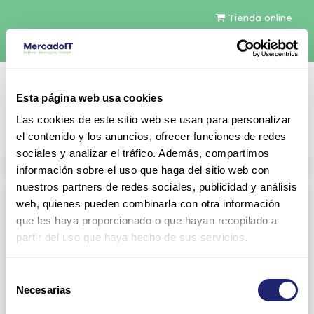
Tienda online
Español
Esta página web usa cookies
Contáctenos
Las cookies de este sitio web se usan para personalizar
el contenido y los anuncios, ofrecer funciones de redes
sociales y analizar el tráfico. Además, compartimos
All products
información sobre el uso que haga del sitio web con
nuestros partners de redes sociales, publicidad y análisis
Refurbished servers
web, quienes pueden combinarla con otra información
que les haya proporcionado o que hayan recopilado a
Servers Configurables
DELL 1U Rack
partir del uso que haya hecho de sus servicios.
Gen13
Gen14
Selección
Gen15
DELL 2U Rack
Necesarias
de
consentimiento
Gen13
Gen14