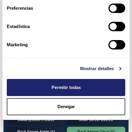
Preferencias
HP 1U Rack
Gen8
Gen9
Gen10
Estadística
Gen10+
HP 2U Rack
Marketing
Gen8
Gen9
Gen10
Gen10+
Mostrar detalles
Torre DELL
Gen13
Pre-Configured Servers
CTO Servers
Permitir todas
Blade Server Cisco
Blade Server Dell
BladeSystem Interconnect
Denegar
Blade Server HP
Components HP
BladeSystem c-Class
Node Server Dell 2U
Rack Server Apple 1U
Rack Server Cisco 1U