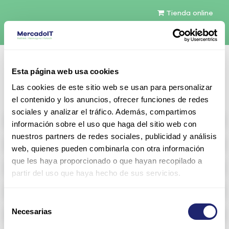
Tienda online
Español
Esta página web usa cookies
Contáctenos
Las cookies de este sitio web se usan para personalizar
el contenido y los anuncios, ofrecer funciones de redes
sociales y analizar el tráfico. Además, compartimos
All products
información sobre el uso que haga del sitio web con
nuestros partners de redes sociales, publicidad y análisis
Refurbished servers
web, quienes pueden combinarla con otra información
que les haya proporcionado o que hayan recopilado a
Storage Configurable
partir del uso que haya hecho de sus servicios.
Networking
Selección
Necesarias
Memoria RAM
de
consentimiento