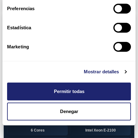
Arpers Transceivers
Preferencias
Componentes
Estadística
View all
CPU (Processors)
AMD EPYC 7002 Series
24 Cores
Marketing
32 Cores
AMD Opteron 6100 Series
12 Cores
AMD Opteron 6200 Series
Mostrar detalles
8 Cores
12 Cores
Permitir todas
16 Cores
AMD Opteron 6300 Series
8 Cores
Intel Xeon Legacy
Denegar
2 Cores
4 Cores
6 Cores
Intel Xeon E-2100