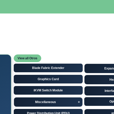
SERVIDORES
NETWORKING
ALMACENAMIENTO
MAN
View all Otros
Blade Fabric Extender
Expan
Graphics Card
He
iKVM Switch Module
Interf
Opt
Miscellaneous
Power Distribution Unit (PDU)
P