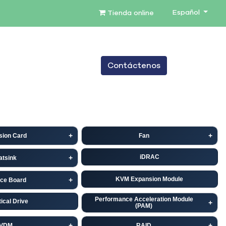
Español
Tienda online
0
Contáctenos
TENIMIENTO
SERVICIOS
BLOG
sion Card
Fan
iDRAC
atsink
KVM Expansion Module
ace Board
Performance Acceleration Module
ical Drive
(PAM)
VDM
RAID