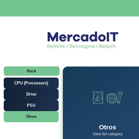
Back
CPU (Processors)
Drive
PSU
Otros
Otros
View full category