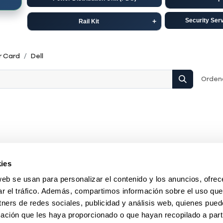
Security Ser
Rail Kit
Dell
C
r Card
Dell
HP-Aruba
Ju
Ordena
ies
web se usan para personalizar el contenido y los anuncios, ofrec
ar el tráfico. Además, compartimos información sobre el uso que
tners de redes sociales, publicidad y análisis web, quienes pue
ación que les haya proporcionado o que hayan recopilado a parti