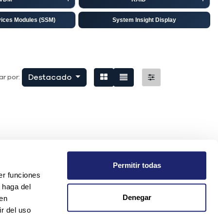
vices Modules (SSM)
System Insight Display
isco
EMC
niper
Destacado
r por:
Permitir todas
er funciones
 haga del
Denegar
den
r del uso