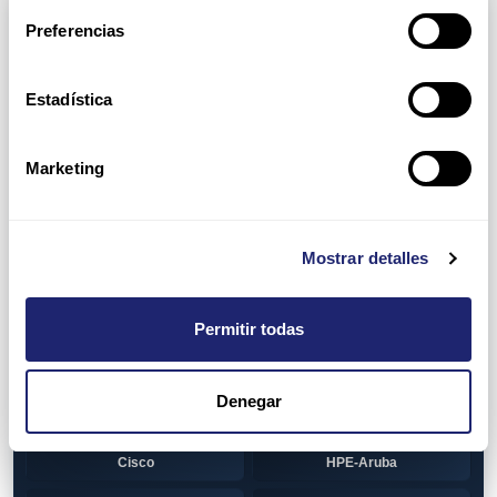
Arpers Transceivers
Preferencias
View all
100 MB SFP
Estadística
Cisco
Huawei
Otras marcas
1 GB GBIC
Marketing
Cisco
1GB SFP
Alcatel-Lucent
Arista
Mostrar detalles
Cisco
Dell
Permitir todas
HPE-Aruba
Huawei
Juniper
Otras marcas
Denegar
1GB SFP BiDi
Alcatel-Lucent
Cisco
HPE-Aruba