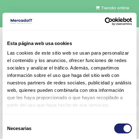
Tienda online
Español
Esta página web usa cookies
Contáctenos
Las cookies de este sitio web se usan para personalizar
el contenido y los anuncios, ofrecer funciones de redes
sociales y analizar el tráfico. Además, compartimos
All products
información sobre el uso que haga del sitio web con
nuestros partners de redes sociales, publicidad y análisis
Refurbished servers
web, quienes pueden combinarla con otra información
que les haya proporcionado o que hayan recopilado a
Storage Configurable
partir del uso que haya hecho de sus servicios.
Networking
Selección
Necesarias
Memoria RAM
de
consentimiento