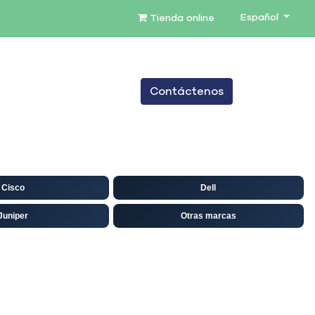
Español
Tienda online
0
Contáctenos
TENIMIENTO
SERVICIOS
BLOG
Cisco
Dell
Juniper
Otras marcas