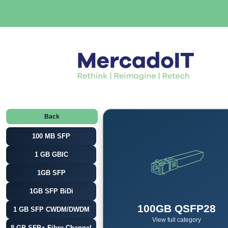
Back
100 MB SFP
1 GB GBIC
1GB SFP
1GB SFP BiDi
100GB QSFP28
1 GB SFP CWDM/DWDM
View full category
8 GB SFP+ Fibre Channel