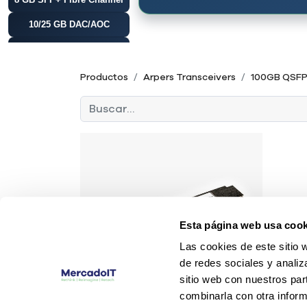
10/25 GB DAC/AOC
10GB SFP+
10GB SFP+ BiDi
Productos
Arpers Transceivers
100GB QSF
10 GB SFP+
CWDM/DWDM
10 GB X2
10 GB XFP
16 GB SFP+ Fibre
Channel
25 GB SFP28
40 GB DAC/AOC
Esta página web usa cook
Las cookies de este sitio 
40GB QSFP+
de redes sociales y analiz
100 GB DAC/AOC
sitio web con nuestros par
combinarla con otra inform
100GB QSFP28