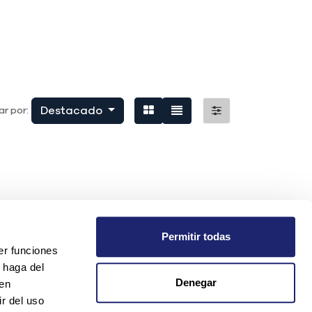
Destacado
r por:
Permitir todas
er funciones
 haga del
Denegar
den
r del uso