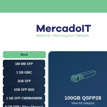
Back
100 MB SFP
1 GB GBIC
1GB SFP
1GB SFP BiDi
100GB QSFP28
1 GB SFP CWDM/DWDM
View full category
8 GB SFP+ Fibre Channel