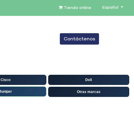
Español
Tienda online
0
Contáctenos
TENIMIENTO
SERVICIOS
BLOG
Cisco
Dell
Juniper
Otras marcas