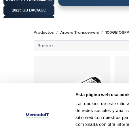
10/25 GB DAC/AOC
10GB SFP+
10GB SFP+ BiDi
Productos
Arpers Transceivers
100GB QSF
10 GB SFP+
CWDM/DWDM
10 GB X2
10 GB XFP
16 GB SFP+ Fibre
Channel
25 GB SFP28
40 GB DAC/AOC
Esta página web usa cook
Las cookies de este sitio 
40GB QSFP+
de redes sociales y analiz
100 GB DAC/AOC
sitio web con nuestros par
combinarla con otra inform
100GB QSFP28