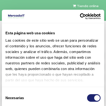
Tienda online
Español
Esta página web usa cookies
Contáctenos
Las cookies de este sitio web se usan para personalizar
el contenido y los anuncios, ofrecer funciones de redes
sociales y analizar el tráfico. Además, compartimos
All products
información sobre el uso que haga del sitio web con
nuestros partners de redes sociales, publicidad y análisis
Refurbished servers
web, quienes pueden combinarla con otra información
que les haya proporcionado o que hayan recopilado a
Storage Configurable
partir del uso que haya hecho de sus servicios.
Networking
Selección
Necesarias
Memoria RAM
de
consentimiento