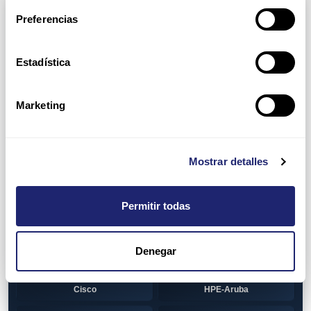
Arpers Transceivers
Preferencias
View all
100 MB SFP
Estadística
Cisco
Huawei
Otras marcas
1 GB GBIC
Marketing
Cisco
1GB SFP
Alcatel-Lucent
Arista
Mostrar detalles
Cisco
Dell
Permitir todas
HPE-Aruba
Huawei
Juniper
Otras marcas
Denegar
1GB SFP BiDi
Alcatel-Lucent
Cisco
HPE-Aruba