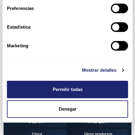
Switch
7010T Series
Preferencias
7048T Series
7050Q series
7050QX Series
7050S Series
Estadística
7050SX Series
7050T Series
Marketing
7050TX Series
7050TX2 Series
7060SX2 Series
7150S Series
Mostrar detalles
7280SE Series
7280SR Series
7280SRA Series
7280TR Series
Permitir todas
7500 Series
7500E Series Line Card
Denegar
7500R Series Line Card
Transceiver
1 GB SFP
40 GB QSFP+
Cisco
Otros productos