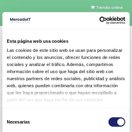
Tienda online
Español
Esta página web usa cookies
Contáctenos
Las cookies de este sitio web se usan para personalizar
el contenido y los anuncios, ofrecer funciones de redes
sociales y analizar el tráfico. Además, compartimos
All products
información sobre el uso que haga del sitio web con
nuestros partners de redes sociales, publicidad y análisis
Refurbished servers
web, quienes pueden combinarla con otra información
que les haya proporcionado o que hayan recopilado a
Storage Configurable
partir del uso que haya hecho de sus servicios.
Networking
Selección
Necesarias
View all
Arista
de
consentimiento