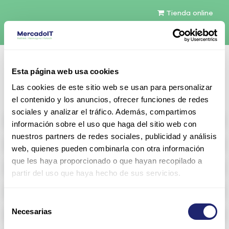
Tienda online
Español
Esta página web usa cookies
Contáctenos
Las cookies de este sitio web se usan para personalizar
el contenido y los anuncios, ofrecer funciones de redes
sociales y analizar el tráfico. Además, compartimos
All products
información sobre el uso que haga del sitio web con
nuestros partners de redes sociales, publicidad y análisis
Refurbished servers
web, quienes pueden combinarla con otra información
que les haya proporcionado o que hayan recopilado a
Storage Configurable
partir del uso que haya hecho de sus servicios.
Networking
Selección
Necesarias
Memoria RAM
de
consentimiento