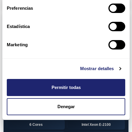
Arpers Transceivers
Preferencias
Componentes
Estadística
View all
CPU (Processors)
AMD EPYC 7002 Series
24 Cores
Marketing
32 Cores
AMD Opteron 6100 Series
12 Cores
AMD Opteron 6200 Series
Mostrar detalles
8 Cores
12 Cores
Permitir todas
16 Cores
AMD Opteron 6300 Series
8 Cores
Intel Xeon Legacy
Denegar
2 Cores
4 Cores
6 Cores
Intel Xeon E-2100