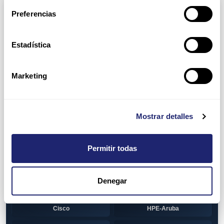
Arpers Transceivers
Preferencias
View all
100 MB SFP
Estadística
Cisco
Huawei
Otras marcas
1 GB GBIC
Marketing
Cisco
1GB SFP
Alcatel-Lucent
Arista
Mostrar detalles
Cisco
Dell
Permitir todas
HPE-Aruba
Huawei
Juniper
Otras marcas
Denegar
1GB SFP BiDi
Alcatel-Lucent
Cisco
HPE-Aruba