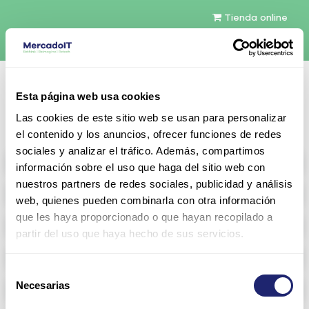
Tienda online
Español
Esta página web usa cookies
Contáctenos
Las cookies de este sitio web se usan para personalizar
el contenido y los anuncios, ofrecer funciones de redes
sociales y analizar el tráfico. Además, compartimos
All products
información sobre el uso que haga del sitio web con
nuestros partners de redes sociales, publicidad y análisis
Refurbished servers
web, quienes pueden combinarla con otra información
que les haya proporcionado o que hayan recopilado a
Storage Configurable
partir del uso que haya hecho de sus servicios.
Networking
Selección
Necesarias
Memoria RAM
de
consentimiento