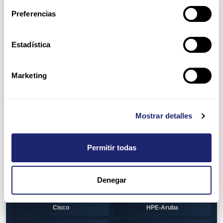
Arpers Transceivers
Preferencias
View all
100 MB SFP
Estadística
Cisco
Huawei
Otras marcas
1 GB GBIC
Marketing
Cisco
1GB SFP
Alcatel-Lucent
Arista
Mostrar detalles
Cisco
Dell
Permitir todas
HPE-Aruba
Huawei
Juniper
Otras marcas
Denegar
1GB SFP BiDi
Alcatel-Lucent
Cisco
HPE-Aruba