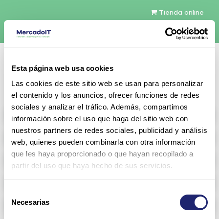
Tienda online
Español
Esta página web usa cookies
Contáctenos
Las cookies de este sitio web se usan para personalizar
el contenido y los anuncios, ofrecer funciones de redes
sociales y analizar el tráfico. Además, compartimos
All products
información sobre el uso que haga del sitio web con
nuestros partners de redes sociales, publicidad y análisis
Refurbished servers
web, quienes pueden combinarla con otra información
que les haya proporcionado o que hayan recopilado a
Storage Configurable
partir del uso que haya hecho de sus servicios.
Networking
Selección
Necesarias
Memoria RAM
de
consentimiento