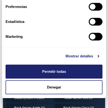
Preferencias
HP 1U Rack
Gen8
Gen9
Gen10
Estadística
Gen10+
HP 2U Rack
Marketing
Gen8
Gen9
Gen10
Gen10+
Mostrar detalles
Torre DELL
Gen13
Pre-Configured Servers
CTO Servers
Permitir todas
Blade Server Cisco
Blade Server Dell
BladeSystem Interconnect
Denegar
Blade Server HP
Components HP
BladeSystem c-Class
Node Server Dell 2U
Rack Server Apple 1U
Rack Server Cisco 1U