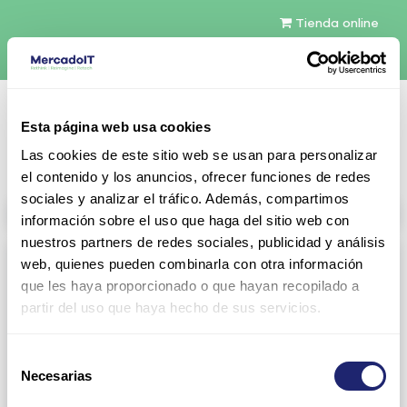
Tienda online
Español
Esta página web usa cookies
Contáctenos
Las cookies de este sitio web se usan para personalizar
el contenido y los anuncios, ofrecer funciones de redes
sociales y analizar el tráfico. Además, compartimos
All products
información sobre el uso que haga del sitio web con
nuestros partners de redes sociales, publicidad y análisis
Refurbished servers
web, quienes pueden combinarla con otra información
que les haya proporcionado o que hayan recopilado a
Servers Configurables
DELL 1U Rack
partir del uso que haya hecho de sus servicios.
Gen13
Gen14
Selección
Gen15
DELL 2U Rack
Necesarias
de
consentimiento
Gen13
Gen14