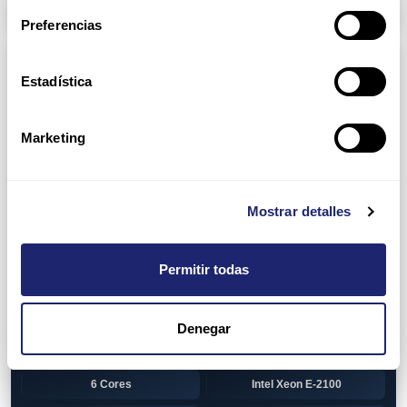
Arpers Transceivers
Preferencias
Componentes
Estadística
View all
CPU (Processors)
AMD EPYC 7002 Series
24 Cores
Marketing
32 Cores
AMD Opteron 6100 Series
12 Cores
AMD Opteron 6200 Series
Mostrar detalles
8 Cores
12 Cores
Permitir todas
16 Cores
AMD Opteron 6300 Series
8 Cores
Intel Xeon Legacy
Denegar
2 Cores
4 Cores
6 Cores
Intel Xeon E-2100