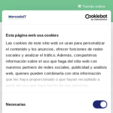
Tienda online
Español
Esta página web usa cookies
Contáctenos
Las cookies de este sitio web se usan para personalizar
el contenido y los anuncios, ofrecer funciones de redes
sociales y analizar el tráfico. Además, compartimos
All products
información sobre el uso que haga del sitio web con
nuestros partners de redes sociales, publicidad y análisis
Refurbished servers
web, quienes pueden combinarla con otra información
que les haya proporcionado o que hayan recopilado a
Storage Configurable
partir del uso que haya hecho de sus servicios.
Networking
Selección
Necesarias
Memoria RAM
de
consentimiento