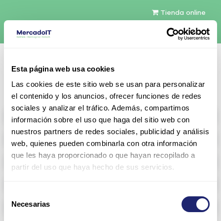
Tienda online
Español
Esta página web usa cookies
Contáctenos
Las cookies de este sitio web se usan para personalizar
el contenido y los anuncios, ofrecer funciones de redes
sociales y analizar el tráfico. Además, compartimos
All products
información sobre el uso que haga del sitio web con
nuestros partners de redes sociales, publicidad y análisis
Refurbished servers
web, quienes pueden combinarla con otra información
que les haya proporcionado o que hayan recopilado a
Storage Configurable
partir del uso que haya hecho de sus servicios.
Networking
Selección
Necesarias
Memoria RAM
de
consentimiento