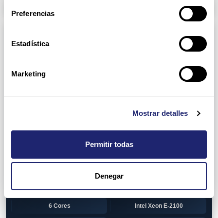
Arpers Transceivers
Preferencias
Componentes
Estadística
View all
CPU (Processors)
AMD EPYC 7002 Series
24 Cores
Marketing
32 Cores
AMD Opteron 6100 Series
12 Cores
AMD Opteron 6200 Series
Mostrar detalles
8 Cores
12 Cores
Permitir todas
16 Cores
AMD Opteron 6300 Series
8 Cores
Intel Xeon Legacy
Denegar
2 Cores
4 Cores
6 Cores
Intel Xeon E-2100