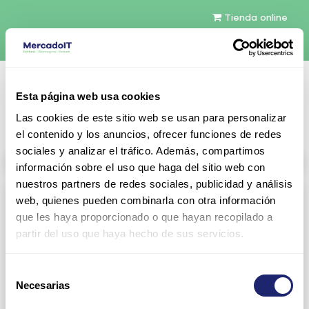
Tienda online
Español
Esta página web usa cookies
Contáctenos
Las cookies de este sitio web se usan para personalizar
el contenido y los anuncios, ofrecer funciones de redes
sociales y analizar el tráfico. Además, compartimos
All products
información sobre el uso que haga del sitio web con
nuestros partners de redes sociales, publicidad y análisis
Refurbished servers
web, quienes pueden combinarla con otra información
que les haya proporcionado o que hayan recopilado a
Servers Configurables
DELL 1U Rack
partir del uso que haya hecho de sus servicios.
Gen13
Gen14
Selección
Gen15
DELL 2U Rack
Necesarias
de
consentimiento
Gen13
Gen14