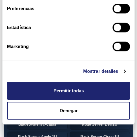
Preferencias
HP 1U Rack
Gen8
Gen9
Gen10
Estadística
Gen10+
HP 2U Rack
Marketing
Gen8
Gen9
Gen10
Gen10+
Mostrar detalles
Torre DELL
Gen13
Pre-Configured Servers
CTO Servers
Permitir todas
Blade Server Cisco
Blade Server Dell
BladeSystem Interconnect
Denegar
Blade Server HP
Components HP
BladeSystem c-Class
Node Server Dell 2U
Rack Server Apple 1U
Rack Server Cisco 1U