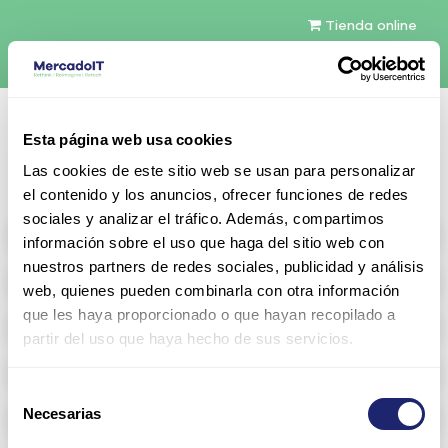
Tienda online
Español
Esta página web usa cookies
Contáctenos
Las cookies de este sitio web se usan para personalizar
el contenido y los anuncios, ofrecer funciones de redes
sociales y analizar el tráfico. Además, compartimos
All products
información sobre el uso que haga del sitio web con
nuestros partners de redes sociales, publicidad y análisis
Refurbished servers
web, quienes pueden combinarla con otra información
que les haya proporcionado o que hayan recopilado a
Storage Configurable
partir del uso que haya hecho de sus servicios.
Networking
Selección
Necesarias
Memoria RAM
de
consentimiento