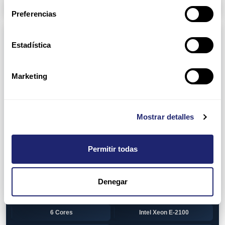
Arpers Transceivers
Preferencias
Componentes
Estadística
View all
CPU (Processors)
AMD EPYC 7002 Series
24 Cores
Marketing
32 Cores
AMD Opteron 6100 Series
12 Cores
AMD Opteron 6200 Series
Mostrar detalles
8 Cores
12 Cores
Permitir todas
16 Cores
AMD Opteron 6300 Series
8 Cores
Intel Xeon Legacy
Denegar
2 Cores
4 Cores
6 Cores
Intel Xeon E-2100