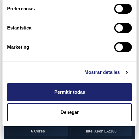
Arpers Transceivers
Preferencias
Componentes
Estadística
View all
CPU (Processors)
AMD EPYC 7002 Series
24 Cores
Marketing
32 Cores
AMD Opteron 6100 Series
12 Cores
AMD Opteron 6200 Series
Mostrar detalles
8 Cores
12 Cores
Permitir todas
16 Cores
AMD Opteron 6300 Series
8 Cores
Intel Xeon Legacy
Denegar
2 Cores
4 Cores
6 Cores
Intel Xeon E-2100