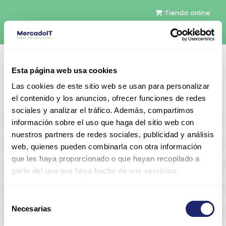
Tienda online
Español
Esta página web usa cookies
Contáctenos
Las cookies de este sitio web se usan para personalizar
el contenido y los anuncios, ofrecer funciones de redes
sociales y analizar el tráfico. Además, compartimos
All products
información sobre el uso que haga del sitio web con
nuestros partners de redes sociales, publicidad y análisis
Refurbished servers
web, quienes pueden combinarla con otra información
que les haya proporcionado o que hayan recopilado a
Storage Configurable
partir del uso que haya hecho de sus servicios.
Networking
Selección
Necesarias
Memoria RAM
de
consentimiento