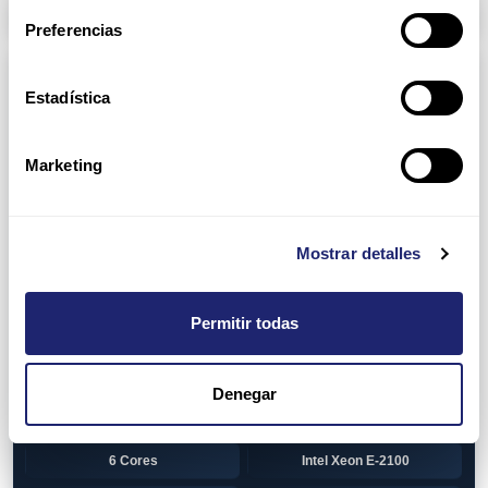
Arpers Transceivers
Preferencias
Componentes
Estadística
View all
CPU (Processors)
AMD EPYC 7002 Series
24 Cores
Marketing
32 Cores
AMD Opteron 6100 Series
12 Cores
AMD Opteron 6200 Series
Mostrar detalles
8 Cores
12 Cores
Permitir todas
16 Cores
AMD Opteron 6300 Series
8 Cores
Intel Xeon Legacy
Denegar
2 Cores
4 Cores
6 Cores
Intel Xeon E-2100