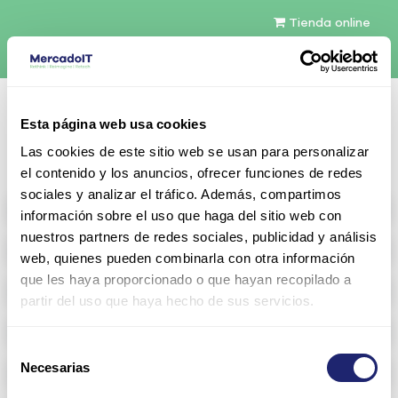
Tienda online
Español
Esta página web usa cookies
Contáctenos
Las cookies de este sitio web se usan para personalizar
el contenido y los anuncios, ofrecer funciones de redes
sociales y analizar el tráfico. Además, compartimos
All products
información sobre el uso que haga del sitio web con
nuestros partners de redes sociales, publicidad y análisis
Refurbished servers
web, quienes pueden combinarla con otra información
que les haya proporcionado o que hayan recopilado a
Storage Configurable
partir del uso que haya hecho de sus servicios.
Networking
Selección
Necesarias
Memoria RAM
de
consentimiento