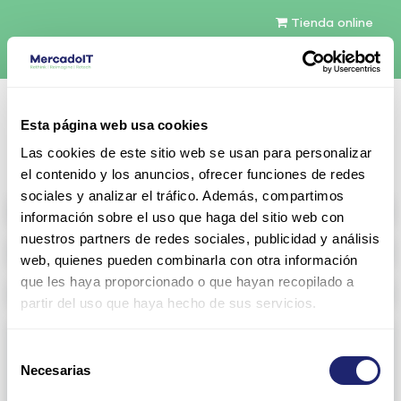
Tienda online
Español
Esta página web usa cookies
Contáctenos
Las cookies de este sitio web se usan para personalizar
el contenido y los anuncios, ofrecer funciones de redes
sociales y analizar el tráfico. Además, compartimos
All products
información sobre el uso que haga del sitio web con
nuestros partners de redes sociales, publicidad y análisis
Refurbished servers
web, quienes pueden combinarla con otra información
que les haya proporcionado o que hayan recopilado a
Storage Configurable
partir del uso que haya hecho de sus servicios.
Networking
Selección
Necesarias
View all
Arista
de
consentimiento