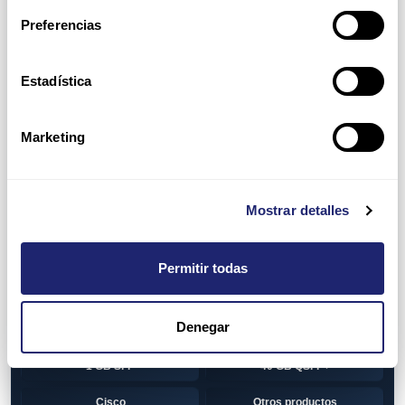
Switch
7010T Series
Preferencias
7048T Series
7050Q series
7050QX Series
7050S Series
Estadística
7050SX Series
7050T Series
Marketing
7050TX Series
7050TX2 Series
7060SX2 Series
7150S Series
Mostrar detalles
7280SE Series
7280SR Series
7280SRA Series
7280TR Series
Permitir todas
7500 Series
7500E Series Line Card
Denegar
7500R Series Line Card
Transceiver
1 GB SFP
40 GB QSFP+
Cisco
Otros productos