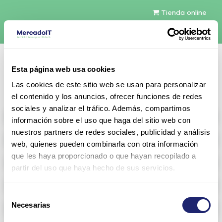
Tienda online
Español
Esta página web usa cookies
Contáctenos
Las cookies de este sitio web se usan para personalizar
el contenido y los anuncios, ofrecer funciones de redes
sociales y analizar el tráfico. Además, compartimos
All products
información sobre el uso que haga del sitio web con
nuestros partners de redes sociales, publicidad y análisis
Refurbished servers
web, quienes pueden combinarla con otra información
que les haya proporcionado o que hayan recopilado a
Storage Configurable
partir del uso que haya hecho de sus servicios.
Networking
Selección
Necesarias
Memoria RAM
de
consentimiento