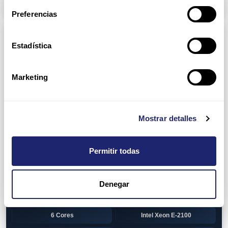
Arpers Transceivers
Preferencias
Componentes
Estadística
View all
CPU (Processors)
AMD EPYC 7002 Series
24 Cores
Marketing
32 Cores
AMD Opteron 6100 Series
12 Cores
AMD Opteron 6200 Series
Mostrar detalles
8 Cores
12 Cores
Permitir todas
16 Cores
AMD Opteron 6300 Series
8 Cores
Intel Xeon Legacy
Denegar
2 Cores
4 Cores
6 Cores
Intel Xeon E-2100