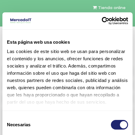
Tienda online
Español
Esta página web usa cookies
Contáctenos
Las cookies de este sitio web se usan para personalizar
el contenido y los anuncios, ofrecer funciones de redes
sociales y analizar el tráfico. Además, compartimos
All products
información sobre el uso que haga del sitio web con
nuestros partners de redes sociales, publicidad y análisis
Refurbished servers
web, quienes pueden combinarla con otra información
que les haya proporcionado o que hayan recopilado a
Storage Configurable
partir del uso que haya hecho de sus servicios.
Networking
Selección
Necesarias
View all
Arista
de
consentimiento