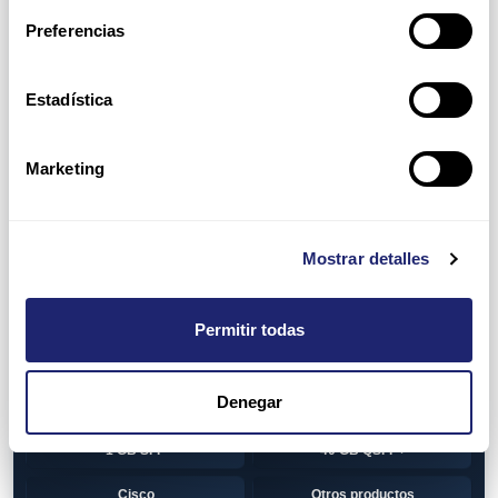
Switch
7010T Series
Preferencias
7048T Series
7050Q series
7050QX Series
7050S Series
Estadística
7050SX Series
7050T Series
Marketing
7050TX Series
7050TX2 Series
7060SX2 Series
7150S Series
Mostrar detalles
7280SE Series
7280SR Series
7280SRA Series
7280TR Series
Permitir todas
7500 Series
7500E Series Line Card
Denegar
7500R Series Line Card
Transceiver
1 GB SFP
40 GB QSFP+
Cisco
Otros productos