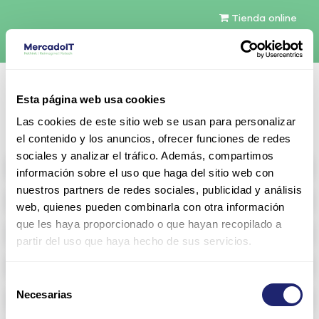
Tienda online
Español
Esta página web usa cookies
Contáctenos
Las cookies de este sitio web se usan para personalizar
el contenido y los anuncios, ofrecer funciones de redes
sociales y analizar el tráfico. Además, compartimos
All products
información sobre el uso que haga del sitio web con
nuestros partners de redes sociales, publicidad y análisis
Refurbished servers
web, quienes pueden combinarla con otra información
que les haya proporcionado o que hayan recopilado a
Storage Configurable
partir del uso que haya hecho de sus servicios.
Networking
Selección
Necesarias
Memoria RAM
de
consentimiento