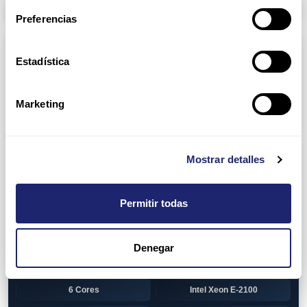
Arpers Transceivers
Preferencias
Componentes
Estadística
View all
CPU (Processors)
AMD EPYC 7002 Series
24 Cores
Marketing
32 Cores
AMD Opteron 6100 Series
12 Cores
AMD Opteron 6200 Series
Mostrar detalles
8 Cores
12 Cores
Permitir todas
16 Cores
AMD Opteron 6300 Series
8 Cores
Intel Xeon Legacy
Denegar
2 Cores
4 Cores
6 Cores
Intel Xeon E-2100