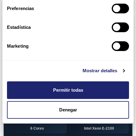
Arpers Transceivers
Preferencias
Componentes
Estadística
View all
CPU (Processors)
AMD EPYC 7002 Series
24 Cores
Marketing
32 Cores
AMD Opteron 6100 Series
12 Cores
AMD Opteron 6200 Series
Mostrar detalles
8 Cores
12 Cores
Permitir todas
16 Cores
AMD Opteron 6300 Series
8 Cores
Intel Xeon Legacy
Denegar
2 Cores
4 Cores
6 Cores
Intel Xeon E-2100