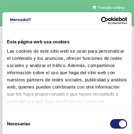
Tienda online
Español
Esta página web usa cookies
Contáctenos
Las cookies de este sitio web se usan para personalizar
el contenido y los anuncios, ofrecer funciones de redes
sociales y analizar el tráfico. Además, compartimos
All products
información sobre el uso que haga del sitio web con
nuestros partners de redes sociales, publicidad y análisis
Refurbished servers
web, quienes pueden combinarla con otra información
que les haya proporcionado o que hayan recopilado a
Storage Configurable
partir del uso que haya hecho de sus servicios.
Networking
Selección
Necesarias
Memoria RAM
de
consentimiento