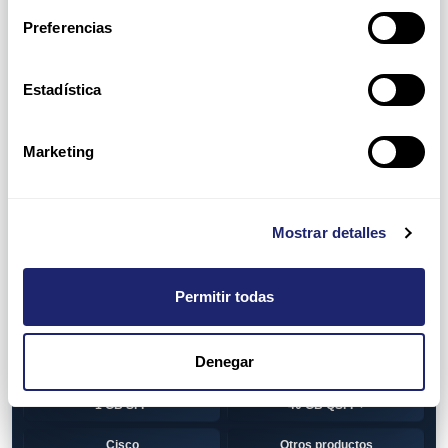
Switch
7010T Series
Preferencias
7048T Series
7050Q series
7050QX Series
7050S Series
Estadística
7050SX Series
7050T Series
Marketing
7050TX Series
7050TX2 Series
7060SX2 Series
7150S Series
Mostrar detalles
7280SE Series
7280SR Series
7280SRA Series
7280TR Series
Permitir todas
7500 Series
7500E Series Line Card
Denegar
7500R Series Line Card
Transceiver
1 GB SFP
40 GB QSFP+
Cisco
Otros productos