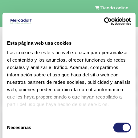
Tienda online
Español
Esta página web usa cookies
Contáctenos
Las cookies de este sitio web se usan para personalizar
el contenido y los anuncios, ofrecer funciones de redes
sociales y analizar el tráfico. Además, compartimos
All products
información sobre el uso que haga del sitio web con
nuestros partners de redes sociales, publicidad y análisis
Refurbished servers
web, quienes pueden combinarla con otra información
que les haya proporcionado o que hayan recopilado a
Storage Configurable
partir del uso que haya hecho de sus servicios.
Networking
Selección
Necesarias
View all
Arista
de
consentimiento