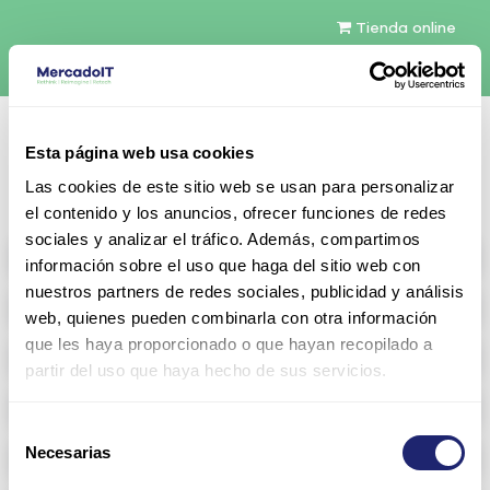
Tienda online
Español
Esta página web usa cookies
Contáctenos
Las cookies de este sitio web se usan para personalizar
el contenido y los anuncios, ofrecer funciones de redes
sociales y analizar el tráfico. Además, compartimos
All products
información sobre el uso que haga del sitio web con
nuestros partners de redes sociales, publicidad y análisis
Refurbished servers
web, quienes pueden combinarla con otra información
que les haya proporcionado o que hayan recopilado a
Storage Configurable
partir del uso que haya hecho de sus servicios.
Networking
Selección
Necesarias
Memoria RAM
de
consentimiento