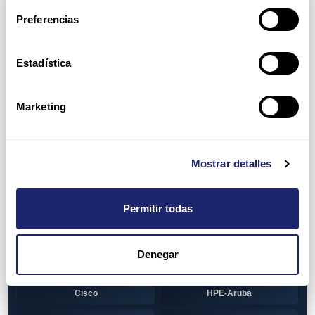
Arpers Transceivers
Preferencias
View all
100 MB SFP
Estadística
Cisco
Huawei
Otras marcas
1 GB GBIC
Marketing
Cisco
1GB SFP
Alcatel-Lucent
Arista
Mostrar detalles
Cisco
Dell
Permitir todas
HPE-Aruba
Huawei
Juniper
Otras marcas
Denegar
1GB SFP BiDi
Alcatel-Lucent
Cisco
HPE-Aruba