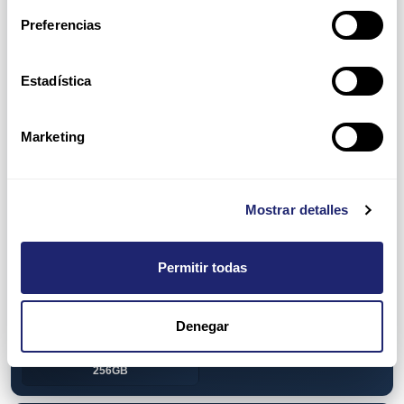
View all
DDR2
Preferencias
512MB
2GB
Estadística
4GB
DDR3
1GB
2GB
Marketing
4GB
8GB
16GB
32GB
Mostrar detalles
64GB
DDR4
4GB
8GB
Permitir todas
16GB
32GB
Denegar
64GB
128GB
256GB