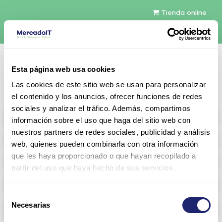
Tienda online
Español
Esta página web usa cookies
Contáctenos
Las cookies de este sitio web se usan para personalizar
el contenido y los anuncios, ofrecer funciones de redes
sociales y analizar el tráfico. Además, compartimos
All products
información sobre el uso que haga del sitio web con
nuestros partners de redes sociales, publicidad y análisis
Refurbished servers
web, quienes pueden combinarla con otra información
que les haya proporcionado o que hayan recopilado a
Storage Configurable
partir del uso que haya hecho de sus servicios.
Networking
Selección
Necesarias
Memoria RAM
de
consentimiento