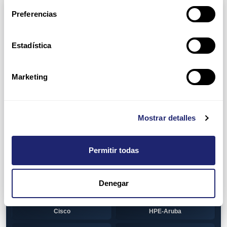
Arpers Transceivers
Preferencias
View all
100 MB SFP
Estadística
Cisco
Huawei
Otras marcas
1 GB GBIC
Marketing
Cisco
1GB SFP
Alcatel-Lucent
Arista
Mostrar detalles
Cisco
Dell
Permitir todas
HPE-Aruba
Huawei
Juniper
Otras marcas
Denegar
1GB SFP BiDi
Alcatel-Lucent
Cisco
HPE-Aruba