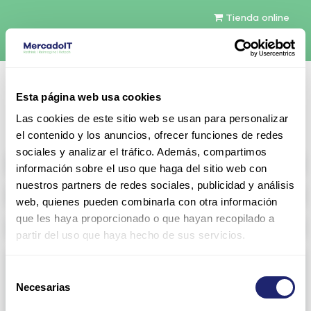
Tienda online
Español
Esta página web usa cookies
Contáctenos
Las cookies de este sitio web se usan para personalizar
el contenido y los anuncios, ofrecer funciones de redes
sociales y analizar el tráfico. Además, compartimos
All products
información sobre el uso que haga del sitio web con
nuestros partners de redes sociales, publicidad y análisis
Refurbished servers
web, quienes pueden combinarla con otra información
que les haya proporcionado o que hayan recopilado a
Storage Configurable
partir del uso que haya hecho de sus servicios.
Networking
Selección
Necesarias
View all
Arista
de
consentimiento