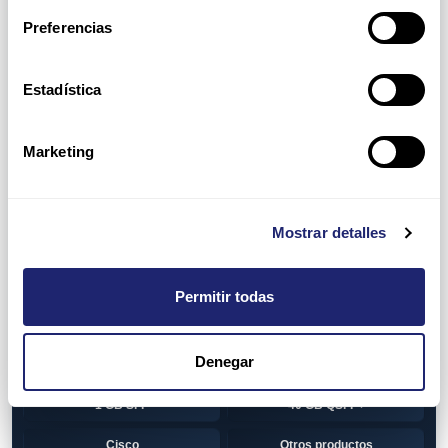
Switch
7010T Series
Preferencias
7048T Series
7050Q series
7050QX Series
7050S Series
Estadística
7050SX Series
7050T Series
Marketing
7050TX Series
7050TX2 Series
7060SX2 Series
7150S Series
Mostrar detalles
7280SE Series
7280SR Series
7280SRA Series
7280TR Series
Permitir todas
7500 Series
7500E Series Line Card
Denegar
7500R Series Line Card
Transceiver
1 GB SFP
40 GB QSFP+
Cisco
Otros productos