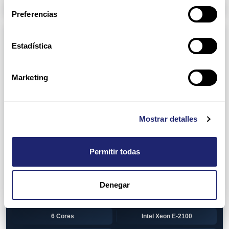
Arpers Transceivers
Preferencias
Componentes
Estadística
View all
CPU (Processors)
AMD EPYC 7002 Series
24 Cores
Marketing
32 Cores
AMD Opteron 6100 Series
12 Cores
AMD Opteron 6200 Series
Mostrar detalles
8 Cores
12 Cores
Permitir todas
16 Cores
AMD Opteron 6300 Series
8 Cores
Intel Xeon Legacy
Denegar
2 Cores
4 Cores
6 Cores
Intel Xeon E-2100