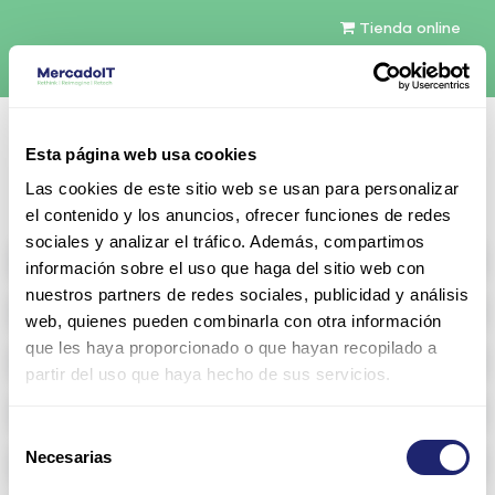
Tienda online
Español
Esta página web usa cookies
Contáctenos
Las cookies de este sitio web se usan para personalizar
el contenido y los anuncios, ofrecer funciones de redes
sociales y analizar el tráfico. Además, compartimos
All products
información sobre el uso que haga del sitio web con
nuestros partners de redes sociales, publicidad y análisis
Refurbished servers
web, quienes pueden combinarla con otra información
que les haya proporcionado o que hayan recopilado a
Storage Configurable
partir del uso que haya hecho de sus servicios.
Networking
Selección
Necesarias
Memoria RAM
de
consentimiento