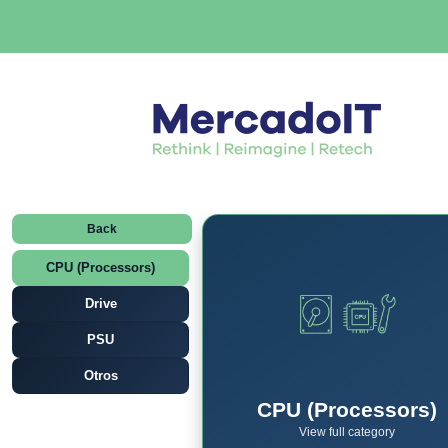
Back
CPU (Processors)
Drive
PSU
Otros
CPU (Processors)
View full category