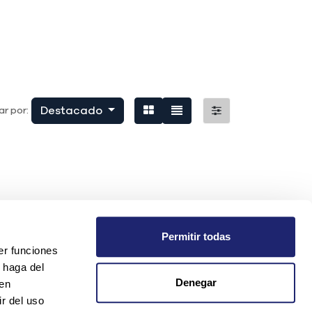
Destacado
r por:
Permitir todas
er funciones
 haga del
Denegar
den
r del uso