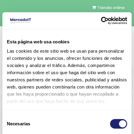
Tienda online
Español
Esta página web usa cookies
Contáctenos
Las cookies de este sitio web se usan para personalizar
el contenido y los anuncios, ofrecer funciones de redes
sociales y analizar el tráfico. Además, compartimos
All products
información sobre el uso que haga del sitio web con
nuestros partners de redes sociales, publicidad y análisis
Refurbished servers
web, quienes pueden combinarla con otra información
que les haya proporcionado o que hayan recopilado a
Storage Configurable
partir del uso que haya hecho de sus servicios.
Networking
Selección
Necesarias
View all
Arista
de
consentimiento