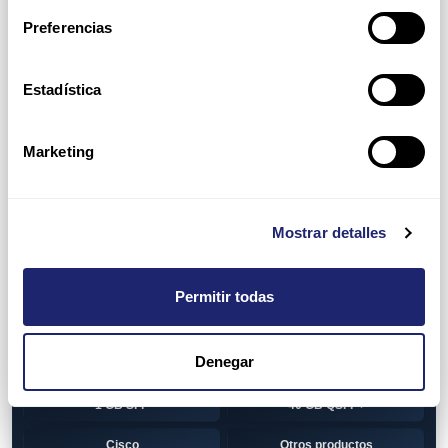
Switch
7010T Series
Preferencias
7048T Series
7050Q series
7050QX Series
7050S Series
Estadística
7050SX Series
7050T Series
Marketing
7050TX Series
7050TX2 Series
7060SX2 Series
7150S Series
Mostrar detalles
7280SE Series
7280SR Series
7280SRA Series
7280TR Series
Permitir todas
7500 Series
7500E Series Line Card
Denegar
7500R Series Line Card
Transceiver
1 GB SFP
40 GB QSFP+
Cisco
Otros productos