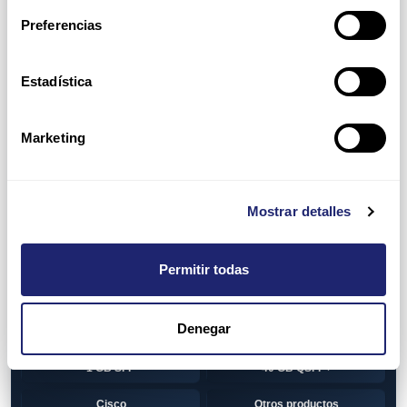
Switch
7010T Series
Preferencias
7048T Series
7050Q series
7050QX Series
7050S Series
Estadística
7050SX Series
7050T Series
Marketing
7050TX Series
7050TX2 Series
7060SX2 Series
7150S Series
Mostrar detalles
7280SE Series
7280SR Series
7280SRA Series
7280TR Series
Permitir todas
7500 Series
7500E Series Line Card
Denegar
7500R Series Line Card
Transceiver
1 GB SFP
40 GB QSFP+
Cisco
Otros productos