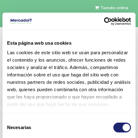
Tienda online
Español
Esta página web usa cookies
Contáctenos
Las cookies de este sitio web se usan para personalizar
el contenido y los anuncios, ofrecer funciones de redes
sociales y analizar el tráfico. Además, compartimos
All products
información sobre el uso que haga del sitio web con
nuestros partners de redes sociales, publicidad y análisis
Refurbished servers
web, quienes pueden combinarla con otra información
que les haya proporcionado o que hayan recopilado a
Storage Configurable
partir del uso que haya hecho de sus servicios.
Networking
Selección
Necesarias
View all
Arista
de
consentimiento