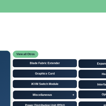
SERVIDORES
NETWORKING
ALMACENAMIENTO
MAN
View all Otros
Blade Fabric Extender
Expan
Graphics Card
He
iKVM Switch Module
Interf
Opt
Miscellaneous
Power Distribution Unit (PDU)
P