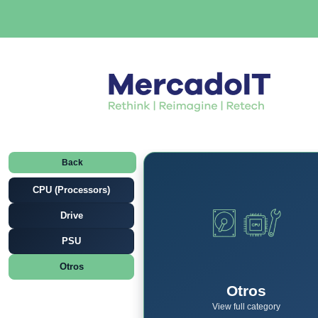
Back
CPU (Processors)
Drive
PSU
Otros
Otros
View full category