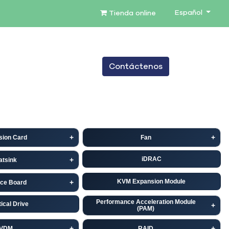
Español
Tienda online
0
Contáctenos
TENIMIENTO
SERVICIOS
BLOG
sion Card
Fan
iDRAC
atsink
KVM Expansion Module
ace Board
Performance Acceleration Module
ical Drive
(PAM)
VDM
RAID