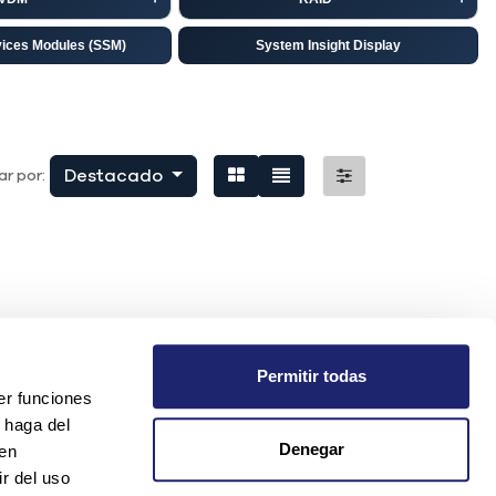
vices Modules (SSM)
System Insight Display
isco
EMC
niper
Destacado
r por:
Permitir todas
er funciones
 haga del
Denegar
den
r del uso