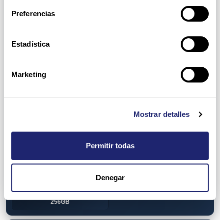
View all
DDR2
Preferencias
512MB
2GB
Estadística
4GB
DDR3
1GB
2GB
Marketing
4GB
8GB
16GB
32GB
Mostrar detalles
64GB
DDR4
4GB
8GB
Permitir todas
16GB
32GB
Denegar
64GB
128GB
256GB