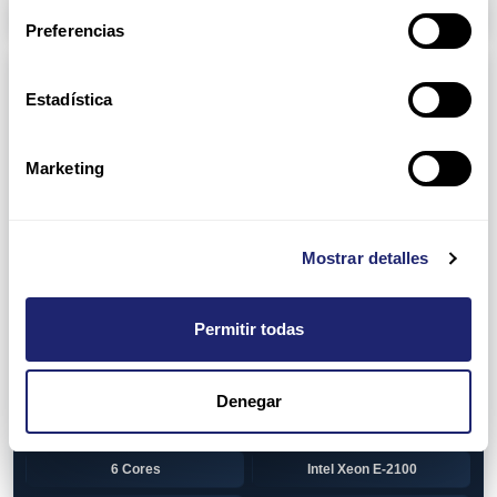
Arpers Transceivers
Preferencias
Componentes
Estadística
View all
CPU (Processors)
AMD EPYC 7002 Series
24 Cores
Marketing
32 Cores
AMD Opteron 6100 Series
12 Cores
AMD Opteron 6200 Series
Mostrar detalles
8 Cores
12 Cores
Permitir todas
16 Cores
AMD Opteron 6300 Series
8 Cores
Intel Xeon Legacy
Denegar
2 Cores
4 Cores
6 Cores
Intel Xeon E-2100