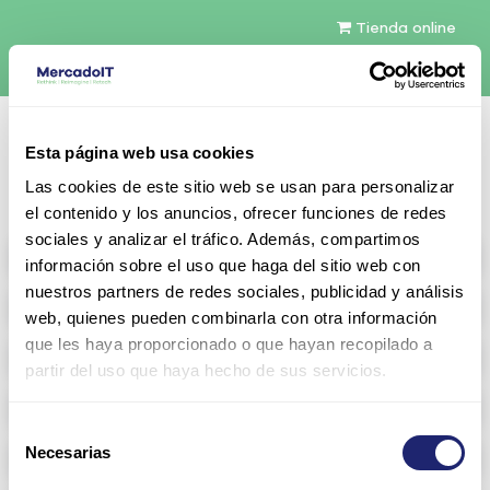
Tienda online
Español
Esta página web usa cookies
Contáctenos
Las cookies de este sitio web se usan para personalizar
el contenido y los anuncios, ofrecer funciones de redes
sociales y analizar el tráfico. Además, compartimos
All products
información sobre el uso que haga del sitio web con
nuestros partners de redes sociales, publicidad y análisis
Refurbished servers
web, quienes pueden combinarla con otra información
que les haya proporcionado o que hayan recopilado a
Storage Configurable
partir del uso que haya hecho de sus servicios.
Networking
Selección
Necesarias
Memoria RAM
de
consentimiento