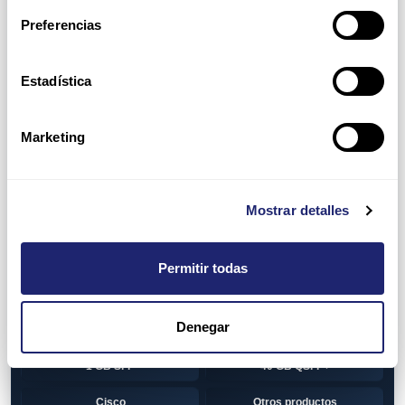
Switch
7010T Series
Preferencias
7048T Series
7050Q series
7050QX Series
7050S Series
Estadística
7050SX Series
7050T Series
Marketing
7050TX Series
7050TX2 Series
7060SX2 Series
7150S Series
Mostrar detalles
7280SE Series
7280SR Series
7280SRA Series
7280TR Series
Permitir todas
7500 Series
7500E Series Line Card
Denegar
7500R Series Line Card
Transceiver
1 GB SFP
40 GB QSFP+
Cisco
Otros productos