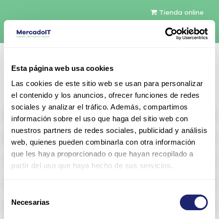
Tienda online
Español
Esta página web usa cookies
Contáctenos
Las cookies de este sitio web se usan para personalizar
el contenido y los anuncios, ofrecer funciones de redes
sociales y analizar el tráfico. Además, compartimos
All products
información sobre el uso que haga del sitio web con
nuestros partners de redes sociales, publicidad y análisis
Refurbished servers
web, quienes pueden combinarla con otra información
que les haya proporcionado o que hayan recopilado a
Storage Configurable
partir del uso que haya hecho de sus servicios.
Networking
Selección
Necesarias
Memoria RAM
de
consentimiento