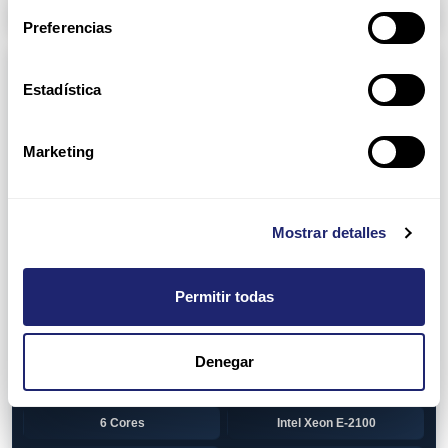
Arpers Transceivers
Preferencias
Componentes
Estadística
View all
CPU (Processors)
AMD EPYC 7002 Series
24 Cores
Marketing
32 Cores
AMD Opteron 6100 Series
12 Cores
AMD Opteron 6200 Series
Mostrar detalles
8 Cores
12 Cores
Permitir todas
16 Cores
AMD Opteron 6300 Series
8 Cores
Intel Xeon Legacy
Denegar
2 Cores
4 Cores
6 Cores
Intel Xeon E-2100