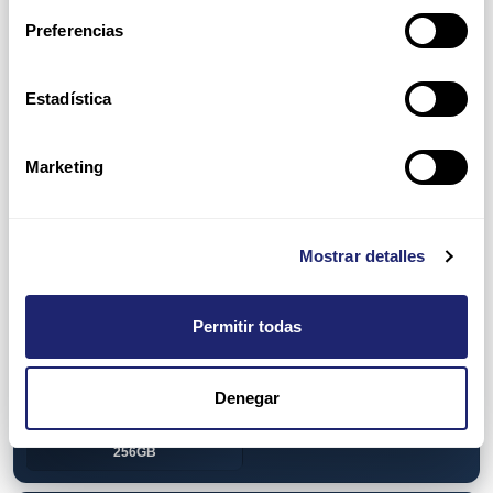
View all
DDR2
Preferencias
512MB
2GB
Estadística
4GB
DDR3
1GB
2GB
Marketing
4GB
8GB
16GB
32GB
Mostrar detalles
64GB
DDR4
4GB
8GB
Permitir todas
16GB
32GB
Denegar
64GB
128GB
256GB