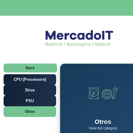
Back
CPU (Processors)
Drive
PSU
Otros
Otros
View full category