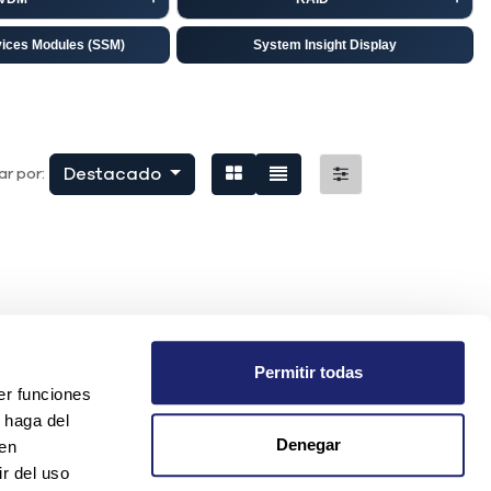
vices Modules (SSM)
System Insight Display
isco
EMC
niper
Destacado
r por:
Permitir todas
er funciones
 haga del
Denegar
den
r del uso