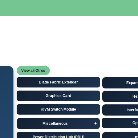
SERVIDORES
NETWORKING
ALMACENAMIENTO
MAN
View all Otros
Blade Fabric Extender
Expan
Graphics Card
He
iKVM Switch Module
Interf
Opt
Miscellaneous
Power Distribution Unit (PDU)
P