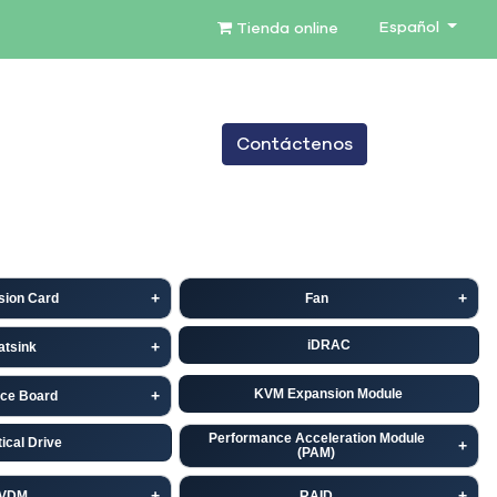
Español
Tienda online
0
Contáctenos
TENIMIENTO
SERVICIOS
BLOG
sion Card
Fan
iDRAC
atsink
KVM Expansion Module
ace Board
Performance Acceleration Module
ical Drive
(PAM)
VDM
RAID