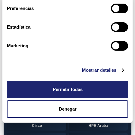
Arpers Transceivers
Preferencias
View all
100 MB SFP
Estadística
Cisco
Huawei
Otras marcas
1 GB GBIC
Marketing
Cisco
1GB SFP
Alcatel-Lucent
Arista
Mostrar detalles
Cisco
Dell
Permitir todas
HPE-Aruba
Huawei
Juniper
Otras marcas
Denegar
1GB SFP BiDi
Alcatel-Lucent
Cisco
HPE-Aruba