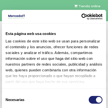
Tienda online
Español
Esta página web usa cookies
Contáctenos
Las cookies de este sitio web se usan para personalizar
el contenido y los anuncios, ofrecer funciones de redes
sociales y analizar el tráfico. Además, compartimos
All products
información sobre el uso que haga del sitio web con
nuestros partners de redes sociales, publicidad y análisis
Refurbished servers
web, quienes pueden combinarla con otra información
que les haya proporcionado o que hayan recopilado a
Storage Configurable
partir del uso que haya hecho de sus servicios.
Networking
Selección
Necesarias
Memoria RAM
de
consentimiento