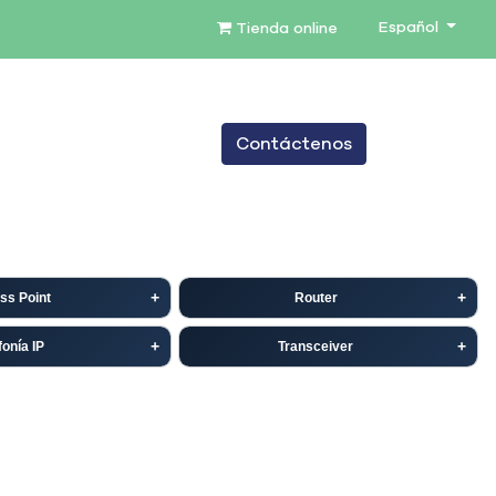
Español
Tienda online
0
Contáctenos
TENIMIENTO
SERVICIOS
BLOG
ss Point
Router
fonía IP
Transceiver