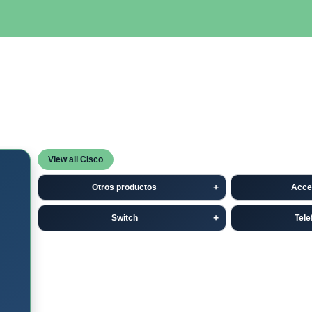
SERVIDORES
NETWORKING
ALMACENAMIENTO
MAN
View all Cisco
Otros productos
Acce
Switch
Tele