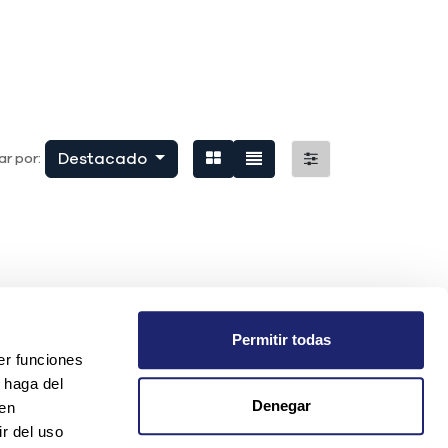
Destacado
r por:
Permitir todas
er funciones
 haga del
Denegar
den
r del uso