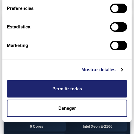
Arpers Transceivers
Preferencias
Componentes
Estadística
View all
CPU (Processors)
AMD EPYC 7002 Series
24 Cores
Marketing
32 Cores
AMD Opteron 6100 Series
12 Cores
AMD Opteron 6200 Series
Mostrar detalles
8 Cores
12 Cores
Permitir todas
16 Cores
AMD Opteron 6300 Series
8 Cores
Intel Xeon Legacy
Denegar
2 Cores
4 Cores
6 Cores
Intel Xeon E-2100