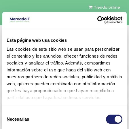
Tienda online
Español
Esta página web usa cookies
Contáctenos
Las cookies de este sitio web se usan para personalizar
el contenido y los anuncios, ofrecer funciones de redes
sociales y analizar el tráfico. Además, compartimos
All products
información sobre el uso que haga del sitio web con
nuestros partners de redes sociales, publicidad y análisis
Refurbished servers
web, quienes pueden combinarla con otra información
que les haya proporcionado o que hayan recopilado a
Storage Configurable
partir del uso que haya hecho de sus servicios.
Networking
Selección
Necesarias
Memoria RAM
de
consentimiento