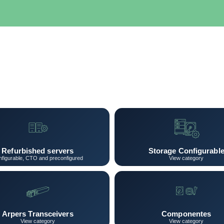
SERVIDORES
NETWORKING
ALMACENAMIENTO
MAN
Refurbished servers
Storage Configurabl
figurable, CTO and preconfigured
View category
Arpers Transceivers
Componentes
View category
View category