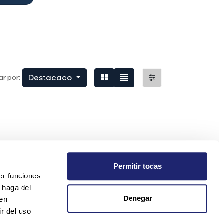
Destacado
r por:
Permitir todas
er funciones
 haga del
Denegar
den
r del uso