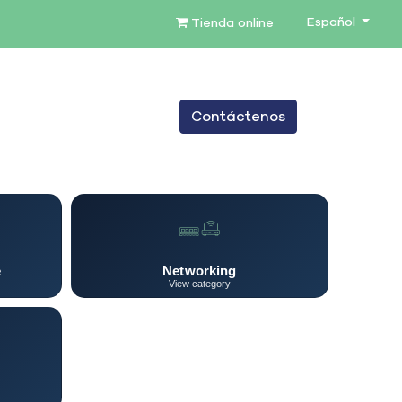
Español
Tienda online
0
Contáctenos
TENIMIENTO
SERVICIOS
BLOG
e
Networking
View category