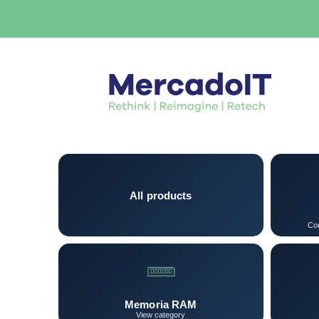
All products
Con
Memoria RAM
View category