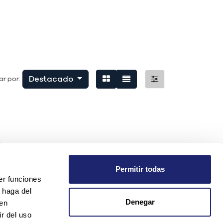
Destacado
r por:
Permitir todas
er funciones
 haga del
Denegar
den
r del uso