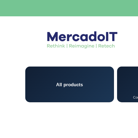
All products
Con