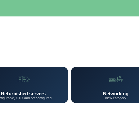
SERVIDORES
NETWORKING
ALMACENAMIENTO
MAN
Refurbished servers
Networking
figurable, CTO and preconfigured
View category