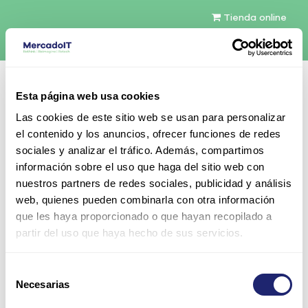
Tienda online
Español
Esta página web usa cookies
Contáctenos
Las cookies de este sitio web se usan para personalizar
el contenido y los anuncios, ofrecer funciones de redes
sociales y analizar el tráfico. Además, compartimos
información sobre el uso que haga del sitio web con
nuestros partners de redes sociales, publicidad y análisis
web, quienes pueden combinarla con otra información
Todos los productos
que les haya proporcionado o que hayan recopilado a
Cisco Catalyst 3560-CX Switch 12 GE PoE+,
partir del uso que haya hecho de sus servicios.
uplinks: 2 x 1G SFP y 2 x 1G copper, IP Base
Selección
Necesarias
de
consentimiento