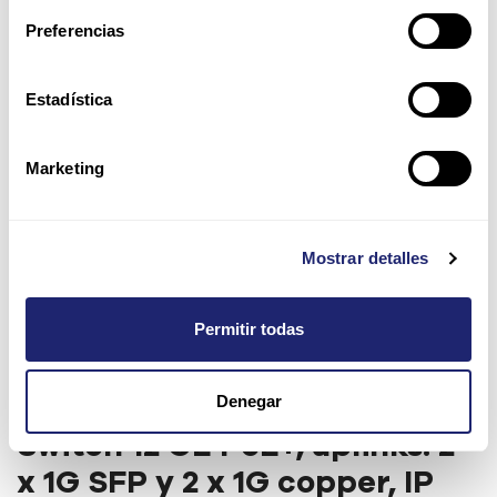
Preferencias
Estadística
Marketing
Mostrar detalles
Permitir todas
Denegar
Cisco Catalyst 3560-CX
Switch 12 GE PoE+, uplinks: 2
x 1G SFP y 2 x 1G copper, IP