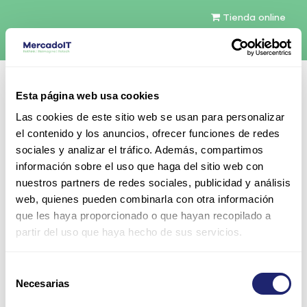
Tienda online
Español
Esta página web usa cookies
Contáctenos
Las cookies de este sitio web se usan para personalizar
el contenido y los anuncios, ofrecer funciones de redes
sociales y analizar el tráfico. Además, compartimos
información sobre el uso que haga del sitio web con
nuestros partners de redes sociales, publicidad y análisis
web, quienes pueden combinarla con otra información
Todos los productos
que les haya proporcionado o que hayan recopilado a
Hynix 8GB DDR3-1333 RDIMM ECC LV Enterprise
partir del uso que haya hecho de sus servicios.
(HMT31GR7CFR4A-H9)
Selección
Necesarias
de
consentimiento