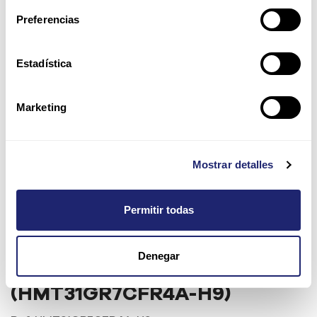
Preferencias
Estadística
Marketing
Mostrar detalles
Permitir todas
Hynix 8GB DDR3-1333 RDIMM
Denegar
ECC LV Enterprise
(HMT31GR7CFR4A-H9)